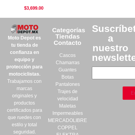
$
3,699.00
Suscríbe
Categorías
Tiendas
a
Moto Depot es
Contacto
nuestro
tu tienda de
confianza en
newslett
Cascos
equipo y
Chamarras
protección para
Guantes
motociclistas.
Botas
Trabajamos con
Pantalones
marcas
Trajes de
originales y
velocidad
productos
Maletas
certificados para
Impermeables
que ruedes con
MERCADOLIBRE
estilo y total
COPPEL
seguridad.
ELEKTRA