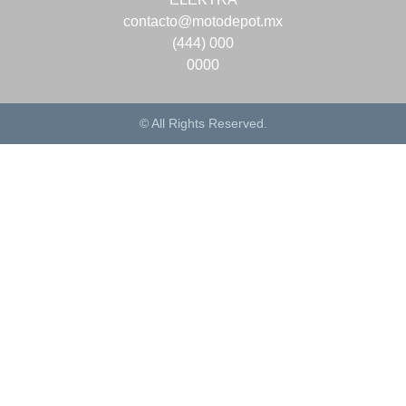
contacto@motodepot.mx
(444) 000
0000
© All Rights Reserved.