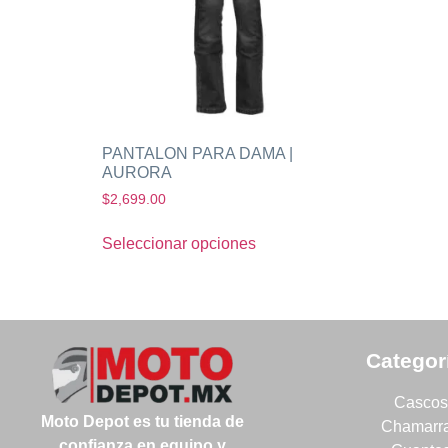
PANTALON PARA DAMA |
AURORA
$
2,699.00
Seleccionar opciones
Categor
Cascos
Moto Depot es tu tienda de
Chamarr
confianza en equipo y