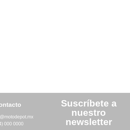
Suscríbete a
ontacto
nuestro
o@motodepot.mx
newsletter
4) 000 0000