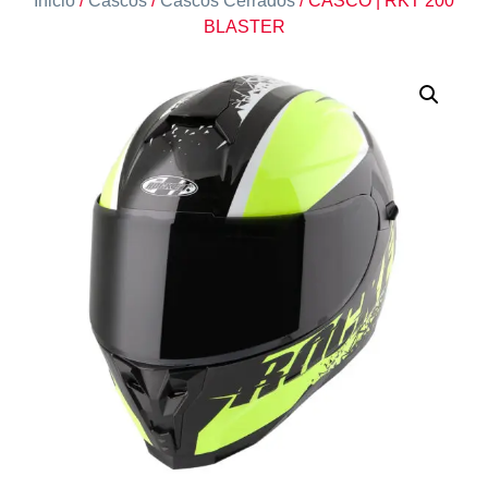
Inicio
/
Cascos
/
Cascos Cerrados
/ CASCO | RKT 200
BLASTER