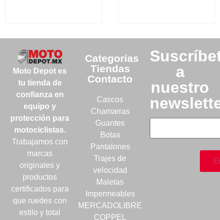
Suscríbe
Categorías
Tiendas
a
Moto Depot es
Contacto
nuestro
tu tienda de
confianza en
newslett
Cascos
equipo y
Chamarras
protección para
Guantes
motociclistas.
Botas
Trabajamos con
Pantalones
marcas
Trajes de
originales y
velocidad
productos
Maletas
certificados para
Impermeables
que ruedes con
MERCADOLIBRE
estilo y total
COPPEL