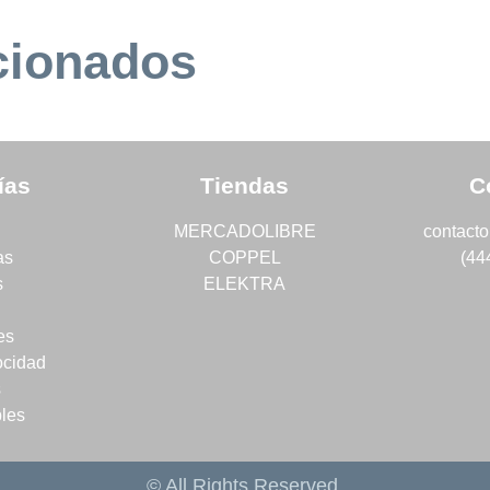
cionados
ías
Tiendas
C
MERCADOLIBRE
contact
as
COPPEL
(44
s
ELEKTRA
es
ocidad
s
les
© All Rights Reserved.