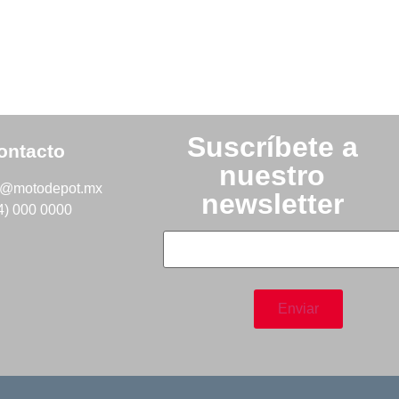
Suscríbete a
ontacto
nuestro
o@motodepot.mx
newsletter
4) 000 0000