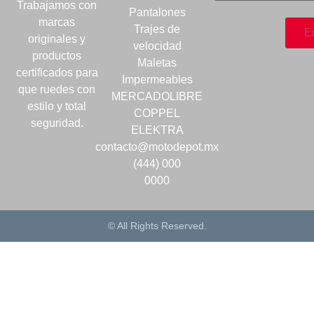
Trabajamos con
Pantalones
marcas
Trajes de
originales y
velocidad
productos
Maletas
certificados para
Impermeables
que ruedes con
MERCADOLIBRE
estilo y total
COPPEL
seguridad.
ELEKTRA
contacto@motodepot.mx
(444) 000
0000
© All Rights Reserved.