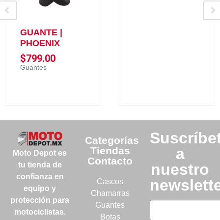
GUANTE |
PHOENIX
$
799.00
Guantes
Suscríbe
Categorías
Tiendas
a
Moto Depot es
Contacto
nuestro
tu tienda de
confianza en
newslett
Cascos
equipo y
Chamarras
protección para
Guantes
motociclistas.
Botas