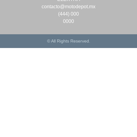
contacto@motodepot.mx
(444) 000
0000
© All Rights Reserved.