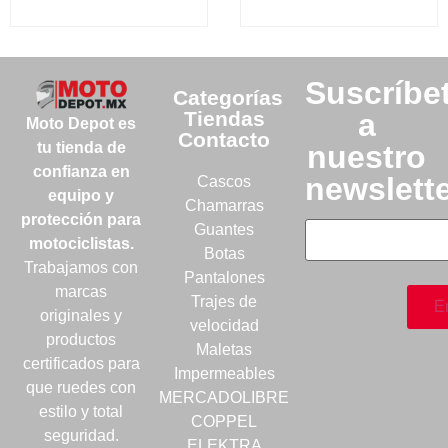
Suscríbe
Categorías
Tiendas
a
Moto Depot es
Contacto
nuestro
tu tienda de
confianza en
newslett
Cascos
equipo y
Chamarras
protección para
Guantes
motociclistas.
Botas
Trabajamos con
Pantalones
marcas
Trajes de
originales y
velocidad
productos
Maletas
certificados para
Impermeables
que ruedes con
MERCADOLIBRE
estilo y total
COPPEL
seguridad.
ELEKTRA