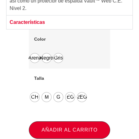
así como un protector de espalda Vault™ Web C.E.
Nivel 2.
Características
Color
Arena
Negro
Gris
Talla
CH
M
G
EG
2EG
AÑADIR AL CARRITO