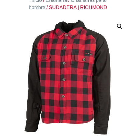
Inicio
/
Chamarra
/
Chamarras para
hombre
/ SUDADERA | RICHMOND