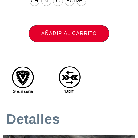
CH
M
G
EG
2EG
AÑADIR AL CARRITO
Detalles