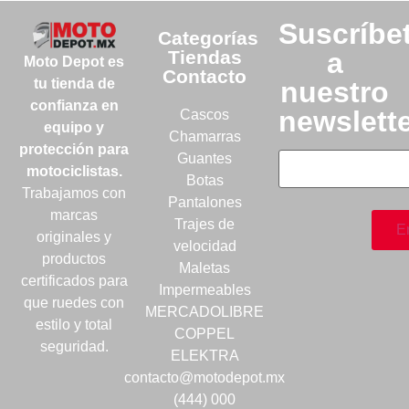
Suscríbe
Categorías
Tiendas
a
Moto Depot es
Contacto
nuestro
tu tienda de
confianza en
newslett
Cascos
equipo y
Chamarras
protección para
Guantes
motociclistas.
Botas
Trabajamos con
Pantalones
marcas
Trajes de
originales y
velocidad
productos
Maletas
certificados para
Impermeables
que ruedes con
MERCADOLIBRE
estilo y total
COPPEL
seguridad.
ELEKTRA
contacto@motodepot.mx
(444) 000